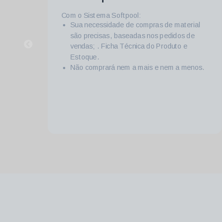
Com o Sistema Softpool você sabe
exatamente em qual etapa o pedido se
l
encontra dentro da Empresa. (Carteira,
Produção, Expedição, Faturado etc.)
s.