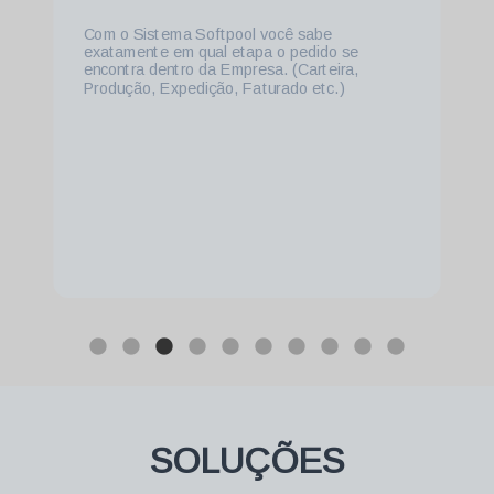
Com o Sistema Softpool você calcula o Preço
de Venda do seu Produto e compara com o
Custo Real do mesmo.
SOLUÇÕES