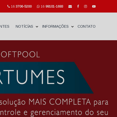
16
3706-5200
16
99101-1693
ENTES
NOTÍCÍAS
INFORMAÇÕES
CONTATO