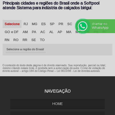
Principais cidades e regiões do Brasil onde a Softpool
atende Sistema para indústria de calçados birigui:
Selecione
RJ
MG
ES
SP
PR
SC
RS
PE
BA
CE
chamar no
WhatsApp
GO e DF
AM
PA
AC
AL
AP
MA
MT
MS
PB
PI
RN
RO
RR
SE
TO
Selecione a região do Brasil
O conteúdo do texto desta página é de direito reservado. Sua reprodução, parcial ou total,
mesmo citando nossos links, é proibida sem a autorização do autor. Crime de violação de
direito autoral – artigo 184 do Código Penal –
Lei 9610/98 - Lei de direitos autorais
.
NAVEGAÇÃO
HOME