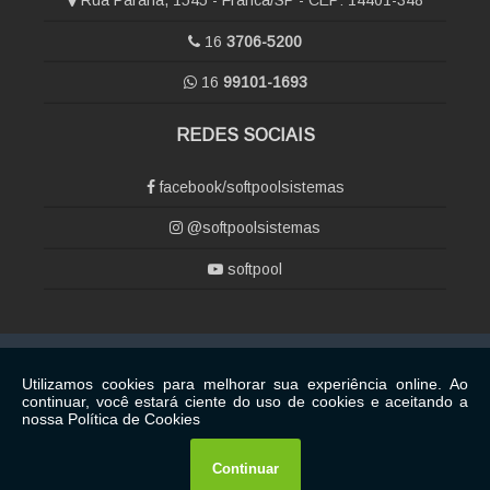
Rua Paraná, 1545 - Franca/SP - CEP: 14401-348
16
3706-5200
16
99101-1693
REDES SOCIAIS
facebook/softpoolsistemas
@softpoolsistemas
softpool
Copyright © Softpool. (Lei 9610 de 19/02/1998)
W3C
W3C