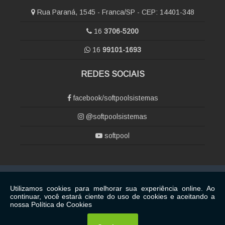
Rua Paraná, 1545 - Franca/SP - CEP: 14401-348
16
3706-5200
16
99101-1693
REDES SOCIAIS
facebook/softpoolsistemas
@softpoolsistemas
softpool
Copyright © Softpool. (Lei 9610 de 19/02/1998)
W3C
W3C