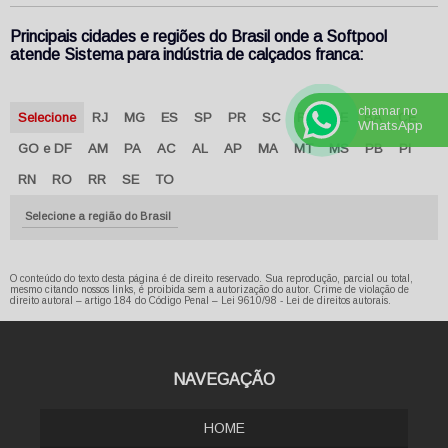
Principais cidades e regiões do Brasil onde a Softpool
atende Sistema para indústria de calçados franca:
chamar no
Selecione
RJ
MG
ES
SP
PR
SC
RS
PE
BA
CE
WhatsApp
GO e DF
AM
PA
AC
AL
AP
MA
MT
MS
PB
PI
RN
RO
RR
SE
TO
Selecione a região do Brasil
O conteúdo do texto desta página é de direito reservado. Sua reprodução, parcial ou total,
mesmo citando nossos links, é proibida sem a autorização do autor. Crime de violação de
direito autoral – artigo 184 do Código Penal –
Lei 9610/98 - Lei de direitos autorais
.
NAVEGAÇÃO
HOME