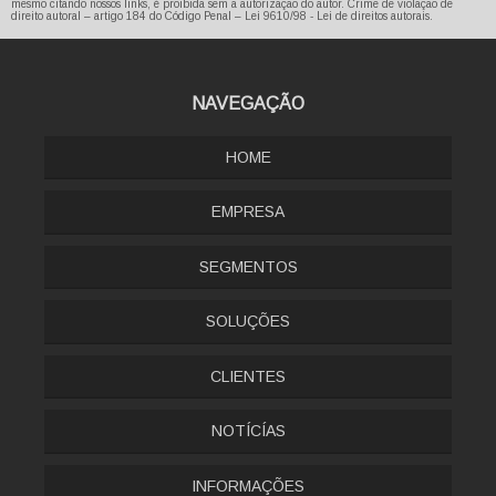
mesmo citando nossos links, é proibida sem a autorização do autor. Crime de violação de
direito autoral – artigo 184 do Código Penal –
Lei 9610/98 - Lei de direitos autorais
.
NAVEGAÇÃO
HOME
EMPRESA
SEGMENTOS
SOLUÇÕES
CLIENTES
NOTÍCÍAS
INFORMAÇÕES