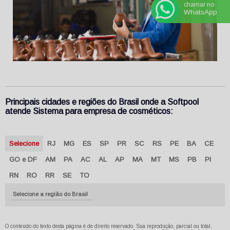
chamar no
WhatsApp
Principais cidades e regiões do Brasil onde a Softpool
atende Sistema para empresa de cosméticos:
Selecione
RJ
MG
ES
SP
PR
SC
RS
PE
BA
CE
GO e DF
AM
PA
AC
AL
AP
MA
MT
MS
PB
PI
RN
RO
RR
SE
TO
Selecione a região do Brasil
O conteúdo do texto desta página é de direito reservado. Sua reprodução, parcial ou total,