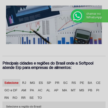
chamar no
WhatsApp
Principais cidades e regiões do Brasil onde a Softpool
atende Erp para empresas de alimentos:
Selecione
RJ
MG
ES
SP
PR
SC
RS
PE
BA
CE
GO e DF
AM
PA
AC
AL
AP
MA
MT
MS
PB
PI
RN
RO
RR
SE
TO
Selecione a região do Brasil