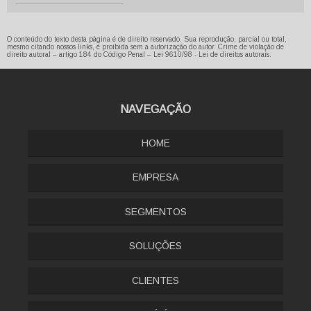
O conteúdo do texto desta página é de direito reservado. Sua reprodução, parcial ou total,
mesmo citando nossos links, é proibida sem a autorização do autor. Crime de violação de
direito autoral – artigo 184 do Código Penal –
Lei 9610/98 - Lei de direitos autorais
.
NAVEGAÇÃO
HOME
EMPRESA
SEGMENTOS
SOLUÇÕES
CLIENTES