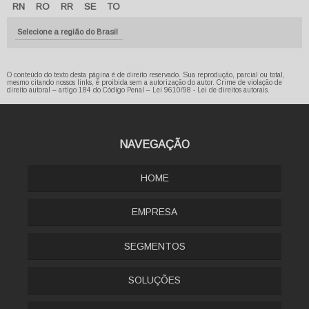
RN
RO
RR
SE
TO
Selecione a região do Brasil
O conteúdo do texto desta página é de direito reservado. Sua reprodução, parcial ou total,
mesmo citando nossos links, é proibida sem a autorização do autor. Crime de violação de
direito autoral – artigo 184 do Código Penal –
Lei 9610/98 - Lei de direitos autorais
.
NAVEGAÇÃO
HOME
EMPRESA
SEGMENTOS
SOLUÇÕES