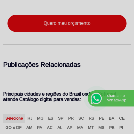
Quero meu orçamento
Publicações Relacionadas
Principais cidades e regiões do Brasil onde a Softpool
chamar no
atende Catálogo digital para vendas:
WhatsApp
Selecione
RJ
MG
ES
SP
PR
SC
RS
PE
BA
CE
GO e DF
AM
PA
AC
AL
AP
MA
MT
MS
PB
PI