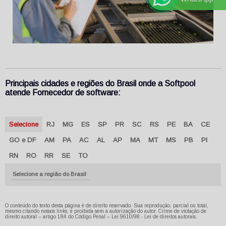
Principais cidades e regiões do Brasil onde a Softpool
atende Fornecedor de software:
Selecione
RJ
MG
ES
SP
PR
SC
RS
PE
BA
CE
GO e DF
AM
PA
AC
AL
AP
MA
MT
MS
PB
PI
RN
RO
RR
SE
TO
Selecione a região do Brasil
O conteúdo do texto desta página é de direito reservado. Sua reprodução, parcial ou total,
mesmo citando nossos links, é proibida sem a autorização do autor. Crime de violação de
direito autoral – artigo 184 do Código Penal –
Lei 9610/98 - Lei de direitos autorais
.