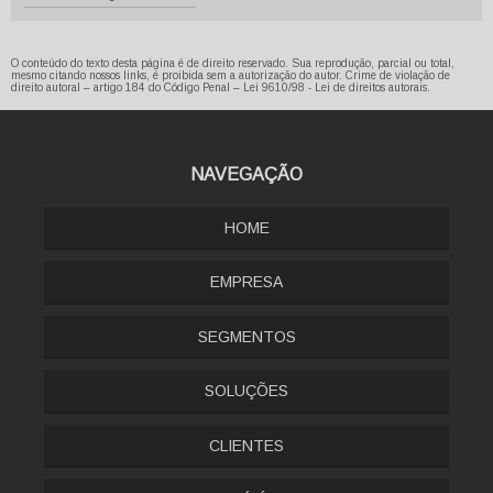
O conteúdo do texto desta página é de direito reservado. Sua reprodução, parcial ou total,
mesmo citando nossos links, é proibida sem a autorização do autor. Crime de violação de
direito autoral – artigo 184 do Código Penal –
Lei 9610/98 - Lei de direitos autorais
.
NAVEGAÇÃO
HOME
EMPRESA
SEGMENTOS
SOLUÇÕES
CLIENTES