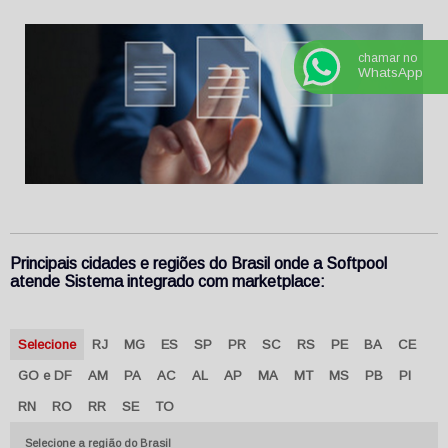
chamar no
WhatsApp
Principais cidades e regiões do Brasil onde a Softpool
atende Sistema integrado com marketplace:
Selecione
RJ
MG
ES
SP
PR
SC
RS
PE
BA
CE
GO e DF
AM
PA
AC
AL
AP
MA
MT
MS
PB
PI
RN
RO
RR
SE
TO
Selecione a região do Brasil