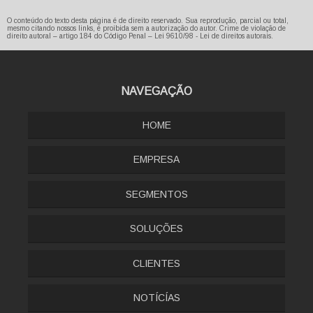
O conteúdo do texto desta página é de direito reservado. Sua reprodução, parcial ou total,
mesmo citando nossos links, é proibida sem a autorização do autor. Crime de violação de
direito autoral – artigo 184 do Código Penal –
Lei 9610/98 - Lei de direitos autorais
.
NAVEGAÇÃO
HOME
EMPRESA
SEGMENTOS
SOLUÇÕES
CLIENTES
NOTÍCÍAS