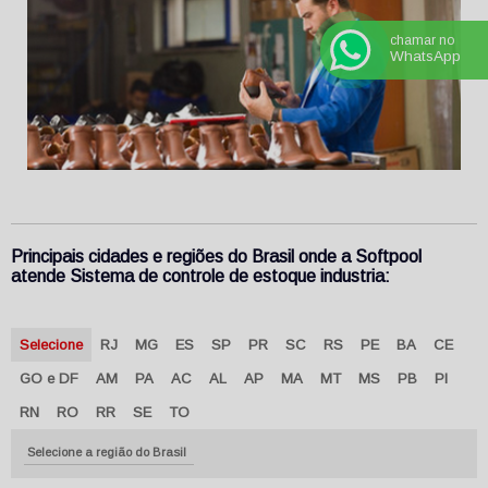
chamar no
WhatsApp
Principais cidades e regiões do Brasil onde a Softpool
atende Sistema de controle de estoque industria:
Selecione
RJ
MG
ES
SP
PR
SC
RS
PE
BA
CE
GO e DF
AM
PA
AC
AL
AP
MA
MT
MS
PB
PI
RN
RO
RR
SE
TO
Selecione a região do Brasil