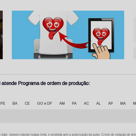
ool atende Programa de ordem de produção:
PE
BA
CE
GO e DF
AM
PA
AC
AL
AP
MA
M
 total, mesmo citando nossos links, é proibida sem a autorização do autor. Crime de violação de di