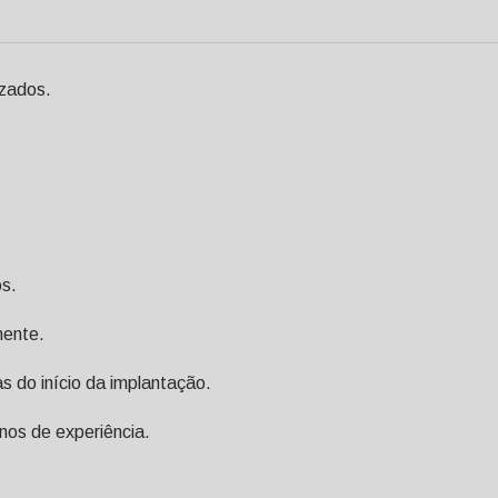
zados.
os.
mente.
s do início da implantação.
os de experiência.