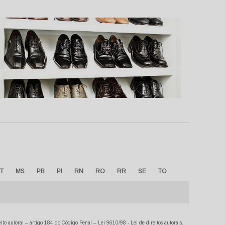
T
MS
PB
PI
RN
RO
RR
SE
TO
reito autoral – artigo 184 do Código Penal –
Lei 9610/98 - Lei de direitos autorais
.